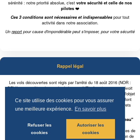
sérénité : n
otre priorité absolue, c'est
votre sécurité et celle de nos
pilotes
❤️
Ces 3 conditions sont nécessaires et indispensables
pour tout
activité dans notre association.
Un
report
pour cause d'impondérable peut s'imposer, pour votre sécurité
Rappel légal
Les vols découvertes sont régis par l'arrêté du 18 août 2016 (NOR :
DEVA1619476A), précisant le règlement (UE) nº965/2012, qui prévoit
notamment, selon l'article 7, que « les vols de découverte ne font l'objet
d'aucune publicité à titre onéreux ni d'aucun démarchage. Ils ne font
Ce site utilise des cookies pour vous assurer
notamment l'objet d'aucune offre commerciale au moyen de coffrets
une meilleure expérience.
En savoir plus
cadeaux ».
Ainsi, l'UALRT n'est partenaire d'aucune société de "box cadeau"
Refuser les
Autoriser les
De plus, les vols découvertes de l'UALRT respèctent tous les termes de
cookies
cookies
l'Arrêté du 18 août 2016 relatif aux éléments laissés à l'appréciation de